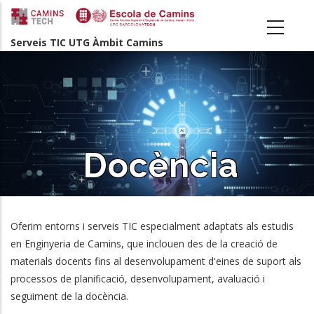
Vés
al
Serveis TIC UTG Àmbit Camins
contingut
Docència
Oferim entorns i serveis TIC especialment adaptats als estudis
en Enginyeria de Camins, que inclouen des de la creació de
materials docents fins al desenvolupament d'eines de suport als
processos de planificació, desenvolupament, avaluació i
seguiment de la docència.