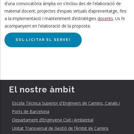
d'una convocatòria àmplia on s'inclou des de l'elaboració de
material docent, projectes d’espais virtuals d’aprenentatge, fins
a la implementació i manteniment d’estratègies
docents
. Us hi
acompanyem en l'elaboració de la proposta.
SOL·LICITAR EL SERVEI
El nostre àmbit
Escola Tècnica Superior d'Enginyers de Camins, Canals i
Ports de Barcelona
Departament d’Enginyeria Civil i Ambiental
Unitat Transversal de Gestió de l’Àmbit de Camins