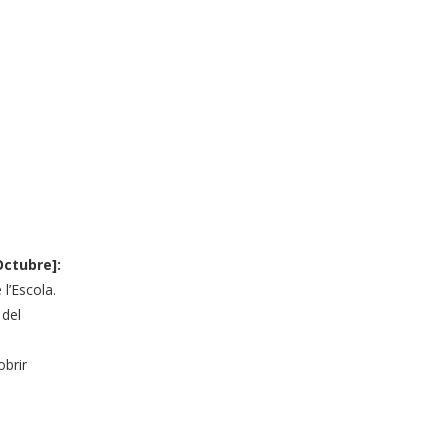
Octubre]:
l’Escola.
 del
obrir