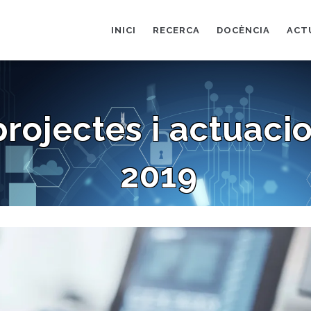
AIN
AVIGATION
INICI
RECERCA
DOCÈNCIA
ACT
projectes i actuaci
2019