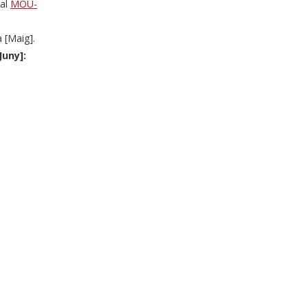
al
MOU-
 [Maig].
Juny]: