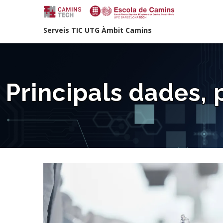
Vés
M
al
N
Serveis TIC UTG Àmbit Camins
contingut
Principals dades, 
Image