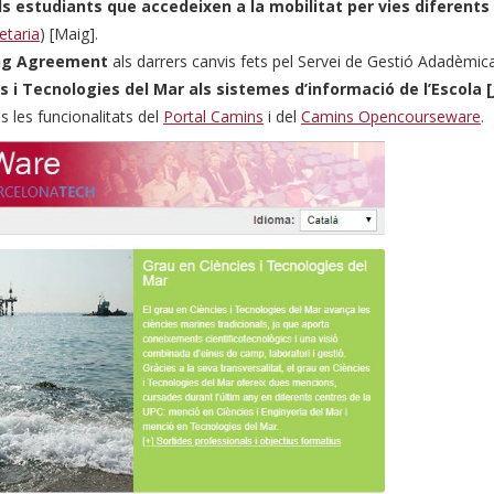
 estudiants que accedeixen a la mobilitat per vies diferents
etaria
) [Maig].
ng Agreement
als darrers canvis fets pel Servei de Gestió Adadèmica
s i Tecnologies del Mar als sistemes d’informació de l’Escola [
es les funcionalitats del
Portal Camins
i del
Camins Opencourseware
.