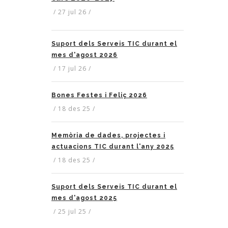
/
27 jul 26
/
Suport dels Serveis TIC durant el
mes d'agost 2026
/
17 jul 26
/
Bones Festes i Feliç 2026
/
18 des 25
/
Memòria de dades, projectes i
actuacions TIC durant l'any 2025
/
18 des 25
/
Suport dels Serveis TIC durant el
mes d'agost 2025
/
25 jul 25
/